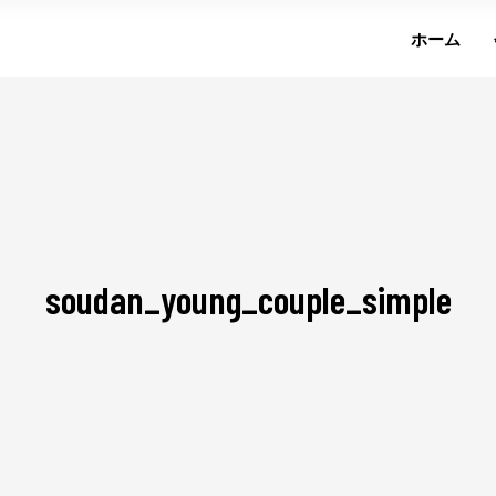
ホーム
soudan_young_couple_simple