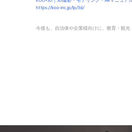
KOO×3D｜3D撮影・モデリング・ARマニュアル制作の実
https://koo-inc.jp/lp/3d/
今後も、自治体や企業様向けに、教育・観光