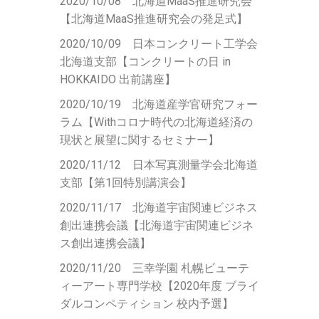
2020/10/08 北海道MaaS推進研究会
【北海道MaaS推進研究会の発足式】
2020/10/09 日本コンクリート工学会
北海道支部【コンクリートの日 in
HOKKAIDO 出前講座】
2020/10/19 北海道産学官研究フォー
ラム【Withコロナ時代の北海道経済の
現状と展望に関するセミナー】
2020/11/12 日本
写真
測量
学会
北海道
支部【第1回特別講演会】
2020/11/17 北海道宇宙関連ビジネス
創出連携会議【北海道宇宙関連ビジネ
ス創出連携会議】
2020/11/20 三幸学園 札幌ビューテ
ィーアート専門学校【2020年度
ブライ
ダル
コンペティション
校内予選】